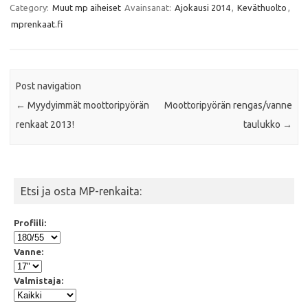
e
t
t
i
Category:
Muut mp aiheiset
Avainsanat:
Ajokausi 2014
,
Keväthuolto
,
b
t
s
l
mprenkaat.fi
o
e
A
o
r
p
k
p
Post navigation
←
Myydyimmät moottoripyörän
Moottoripyörän rengas/vanne
renkaat 2013!
taulukko
→
Etsi ja osta MP-renkaita:
Profiili:
Vanne:
Valmistaja: