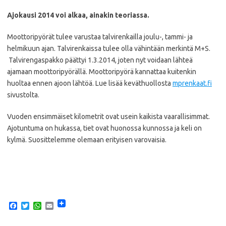
Ajokausi 2014 voi alkaa, ainakin teoriassa.
Moottoripyörät tulee varustaa talvirenkailla joulu-, tammi- ja
helmikuun ajan. Talvirenkaissa tulee olla vähintään merkintä M+S.
Talvirengaspakko päättyi 1.3.2014, joten nyt voidaan lähteä
ajamaan moottoripyörällä. Moottoripyörä kannattaa kuitenkin
huoltaa ennen ajoon lähtöä. Lue lisää keväthuollosta
mprenkaat.fi
sivustolta.
Vuoden ensimmäiset kilometrit ovat usein kaikista vaarallisimmat.
Ajotuntuma on hukassa, tiet ovat huonossa kunnossa ja keli on
kylmä. Suosittelemme olemaan erityisen varovaisia.
F
T
W
E
a
w
h
m
c
i
a
a