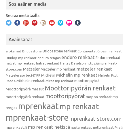
Sosiaalinen media
Seuraa meitä täällä:
Avainsanat
Bridgestone renkaat
ajokamat
Bridgestone
Continental
Crossin renkaat
enduro renkaat
Endurorenkaat
Dunlop mp renkaat
enduro rengas
halvat mp renkaat
halvat renkaat
Harley Davidson
https://mprenkaat-
metzeler renkaat
Metzeler
Metzeler mp renkaat
store.com
Michelin mp renkaat
Michelin
Metzeler sportec M7 RR
Michelin Pilot
Michelin renkaat
moottoripyörä
Mitas mp renkaat
Road 4
Moottoripyörän renkaat
Moottoripyörä messut
moottoripyörät
moottoripyörä renkaat
mopon renkaat
mp
mprenkaat
mp renkaat
rengas
mprenkaat-store
mprenkaat-store.com
mp renkaat netistä
mprenkaat.fi
nettirenkaat
nastarenkaat
Pirelli