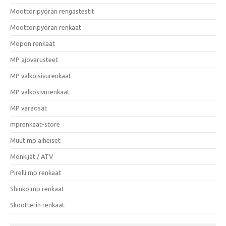
Moottoripyörän rengastestit
Moottoripyörän renkaat
Mopon renkaat
MP ajovarusteet
MP valkoisivurenkaat
MP valkosivurenkaat
MP varaosat
mprenkaat-store
Muut mp aiheiset
Mönkijät / ATV
Pirelli mp renkaat
Shinko mp renkaat
Skootterin renkaat