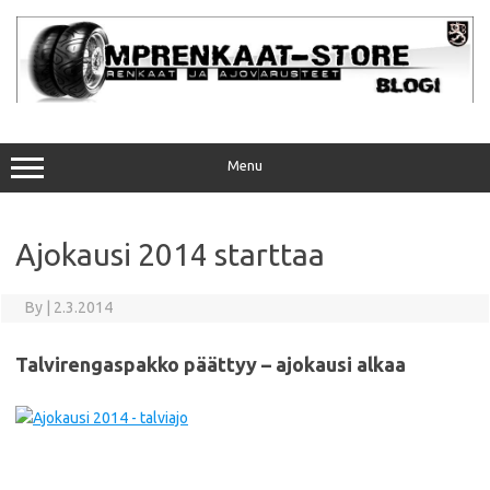
Skip
to
content
Menu
Ajokausi 2014 starttaa
By
|
2.3.2014
Talvirengaspakko päättyy – ajokausi alkaa