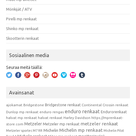
Mönkijät / ATV
Pirelli mp renkaat
Shinko mp renkaat
Skootterin renkaat
Sosiaalinen media
Seuraa meitä täällä:
Avainsanat
Bridgestone renkaat
ajokamat
Bridgestone
Continental
Crossin renkaat
enduro renkaat
Endurorenkaat
Dunlop mp renkaat
enduro rengas
halvat mp renkaat
halvat renkaat
Harley Davidson
https://mprenkaat-
metzeler renkaat
Metzeler
Metzeler mp renkaat
store.com
Michelin mp renkaat
Michelin
Metzeler sportec M7 RR
Michelin Pilot