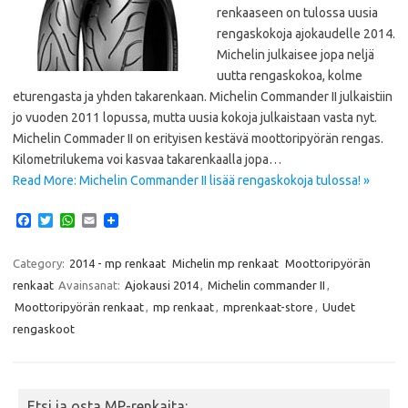
renkaaseen on tulossa uusia
rengaskokoja ajokaudelle 2014.
Michelin julkaisee jopa neljä
uutta rengaskokoa, kolme
eturengasta ja yhden takarenkaan. Michelin Commander II julkaistiin
jo vuoden 2011 lopussa, mutta uusia kokoja julkaistaan vasta nyt.
Michelin Commader II on erityisen kestävä moottoripyörän rengas.
Kilometrilukema voi kasvaa takarenkaalla jopa…
Read More: Michelin Commander II lisää rengaskokoja tulossa! »
F
T
W
E
a
w
h
m
c
i
a
a
e
t
t
i
Category:
2014 - mp renkaat
Michelin mp renkaat
Moottoripyörän
b
t
s
l
renkaat
Avainsanat:
Ajokausi 2014
,
Michelin commander II
,
o
e
A
o
r
p
Moottoripyörän renkaat
,
mp renkaat
,
mprenkaat-store
,
Uudet
k
p
rengaskoot
Etsi ja osta MP-renkaita: