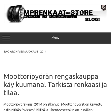
Skip
to
content
Menu
TAG ARCHIVES:
AJOKAUSI 2014
Moottoripyörän rengaskauppa
käy kuumana! Tarkista renkaasi ja
tilaa.
Moottoripyöräkausi 2014 on alkanut Moottoripyörät on kaivettu
esiin pitkän ”syksyn” jäljiltä ja liikenteeseenkin on jo päästy.