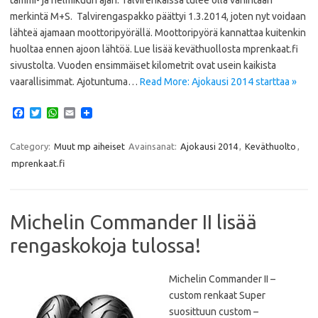
tammi- ja helmikuun ajan. Talvirenkaissa tulee olla vähintään
merkintä M+S. Talvirengaspakko päättyi 1.3.2014, joten nyt voidaan
lähteä ajamaan moottoripyörällä. Moottoripyörä kannattaa kuitenkin
huoltaa ennen ajoon lähtöä. Lue lisää keväthuollosta mprenkaat.fi
sivustolta. Vuoden ensimmäiset kilometrit ovat usein kaikista
vaarallisimmat. Ajotuntuma…
Read More: Ajokausi 2014 starttaa »
F
T
W
E
a
w
h
m
c
i
a
a
e
t
t
i
Category:
Muut mp aiheiset
Avainsanat:
Ajokausi 2014
,
Keväthuolto
,
b
t
s
l
mprenkaat.fi
o
e
A
o
r
p
k
p
Michelin Commander II lisää
rengaskokoja tulossa!
Michelin Commander II –
custom renkaat Super
suosittuun custom –