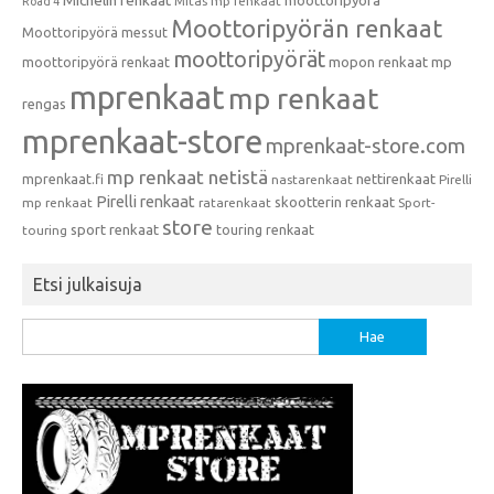
Michelin renkaat
moottoripyörä
Mitas mp renkaat
Road 4
Moottoripyörän renkaat
Moottoripyörä messut
moottoripyörät
moottoripyörä renkaat
mopon renkaat
mp
mprenkaat
mp renkaat
rengas
mprenkaat-store
mprenkaat-store.com
mp renkaat netistä
mprenkaat.fi
nettirenkaat
nastarenkaat
Pirelli
Pirelli renkaat
skootterin renkaat
mp renkaat
ratarenkaat
Sport-
store
sport renkaat
touring renkaat
touring
Etsi julkaisuja
Haku: