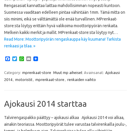
Rengasasiat kannattaa laittaa mahdollisimman nopeasti kuntoon.
Suomessa vaaditaan edelleen pintaa vähintään 1mm. Tämä mitta on
siis minimi, eikä se välttämättä ole enää turvallinen. MPrenkaat-
store:sta löytyy erittäin hyvä valikoima moottoripyörän renkaita.
Melkein kaikki merkit ja mallit. MPrenkaat-store:sta löytyy nyt…
Read More: Moottoripyörän rengaskauppa käy kuumana! Tarkista
renkaasi ja tilaa. »
F
T
W
E
a
w
h
m
c
i
a
a
e
t
t
i
Category:
mprenkaat-store
Muut mp aiheiset
Avainsanat:
Ajokausi
b
t
s
l
2014
,
motoristit
,
mprenkaat-store
,
renkaiden vaihto
o
e
A
o
r
p
k
p
Ajokausi 2014 starttaa
Talvirengaspakko päättyy – ajokausi alkaa Ajokausi 2014 voi alkaa,
ainakin teoriassa. Moottoripyörät tulee varustaa talvirenkailla joulu-,