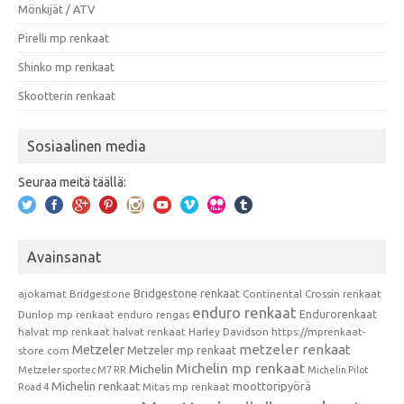
Mönkijät / ATV
Pirelli mp renkaat
Shinko mp renkaat
Skootterin renkaat
Sosiaalinen media
Seuraa meitä täällä:
Avainsanat
Bridgestone renkaat
ajokamat
Bridgestone
Continental
Crossin renkaat
enduro renkaat
Endurorenkaat
Dunlop mp renkaat
enduro rengas
halvat mp renkaat
halvat renkaat
Harley Davidson
https://mprenkaat-
metzeler renkaat
Metzeler
Metzeler mp renkaat
store.com
Michelin mp renkaat
Michelin
Metzeler sportec M7 RR
Michelin Pilot
Michelin renkaat
moottoripyörä
Mitas mp renkaat
Road 4