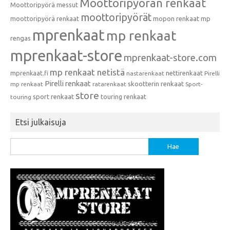
Moottoripyörän renkaat
Moottoripyörä messut
moottoripyörät
moottoripyörä renkaat
mopon renkaat
mp
mprenkaat
mp renkaat
rengas
mprenkaat-store
mprenkaat-store.com
mp renkaat netistä
mprenkaat.fi
nettirenkaat
nastarenkaat
Pirelli
Pirelli renkaat
skootterin renkaat
mp renkaat
ratarenkaat
Sport-
store
sport renkaat
touring renkaat
touring
Etsi julkaisuja
Haku: