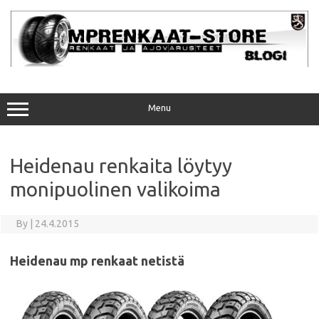
Skip
to
content
Menu
Heidenau renkaita löytyy
monipuolinen valikoima
By
|
24.4.2015
Heidenau mp renkaat netistä