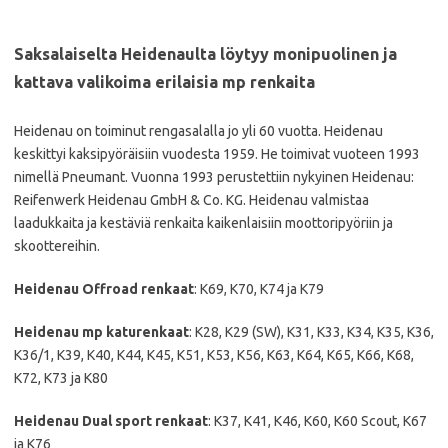
Saksalaiselta Heidenaulta löytyy monipuolinen ja
kattava valikoima erilaisia mp renkaita
Heidenau on toiminut rengasalalla jo yli 60 vuotta. Heidenau
keskittyi kaksipyöräisiin vuodesta 1959. He toimivat vuoteen 1993
nimellä Pneumant. Vuonna 1993 perustettiin nykyinen Heidenau:
Reifenwerk Heidenau GmbH & Co. KG. Heidenau valmistaa
laadukkaita ja kestäviä renkaita kaikenlaisiin moottoripyöriin ja
skoottereihin.
Heidenau Offroad renkaat
: K69, K70, K74 ja K79
Heidenau mp katurenkaat
: K28, K29 (SW), K31, K33, K34, K35, K36,
K36/1, K39, K40, K44, K45, K51, K53, K56, K63, K64, K65, K66, K68,
K72, K73 ja K80
Heidenau Dual sport renkaat
: K37, K41, K46, K60, K60 Scout, K67
ja K76