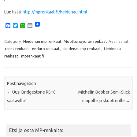
Lue lisää:
http://mprenkaat.fi/heidenau.html
F
T
W
E
a
w
h
m
c
i
a
a
e
t
t
i
Category:
Heidenau mp renkaat
Moottoripyörän renkaat
Avainsanat:
b
t
s
l
cross renkaat
,
enduro renkaat
,
Heidenau mp renkaat
,
Heidenau
o
e
A
o
r
p
renkaat
,
mprenkaat.fi
k
p
Post navigation
←
Uusi Bridgestone RS10
Michelin Bobber Semi-Slick
saatavilla!
mopolle ja skootterille
→
Etsi ja osta MP-renkaita: