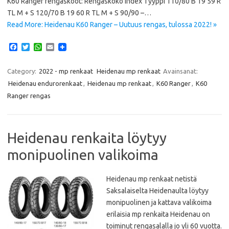
K60 Ranger rengaskoot: Rengaskoko Index Tyyppi 110/80 B 19 59 R
TL M + S 120/70 B 19 60 R TL M + S 90/90 –…
Read More: Heidenau K60 Ranger – Uutuus rengas, tulossa 2022! »
F
T
W
E
a
w
h
m
c
i
a
a
e
t
t
i
Category:
2022 - mp renkaat
Heidenau mp renkaat
Avainsanat:
b
t
s
l
Heidenau endurorenkaat
,
Heidenau mp renkaat
,
K60 Ranger
,
K60
o
e
A
o
r
p
Ranger rengas
k
p
Heidenau renkaita löytyy
monipuolinen valikoima
Heidenau mp renkaat netistä
Saksalaiselta Heidenaulta löytyy
monipuolinen ja kattava valikoima
erilaisia mp renkaita Heidenau on
toiminut rengasalalla jo yli 60 vuotta.