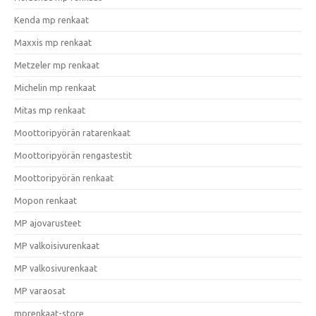
Kenda mp renkaat
Maxxis mp renkaat
Metzeler mp renkaat
Michelin mp renkaat
Mitas mp renkaat
Moottoripyörän ratarenkaat
Moottoripyörän rengastestit
Moottoripyörän renkaat
Mopon renkaat
MP ajovarusteet
MP valkoisivurenkaat
MP valkosivurenkaat
MP varaosat
mprenkaat-store