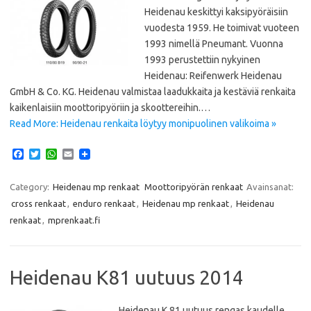
Heidenau keskittyi kaksipyöräisiin
vuodesta 1959. He toimivat vuoteen
1993 nimellä Pneumant. Vuonna
1993 perustettiin nykyinen
Heidenau: Reifenwerk Heidenau
GmbH & Co. KG. Heidenau valmistaa laadukkaita ja kestäviä renkaita
kaikenlaisiin moottoripyöriin ja skoottereihin.…
Read More: Heidenau renkaita löytyy monipuolinen valikoima »
F
T
W
E
a
w
h
m
c
i
a
a
e
t
t
i
Category:
Heidenau mp renkaat
Moottoripyörän renkaat
Avainsanat:
b
t
s
l
cross renkaat
,
enduro renkaat
,
Heidenau mp renkaat
,
Heidenau
o
e
A
o
r
p
renkaat
,
mprenkaat.fi
k
p
Heidenau K81 uutuus 2014
Heidenau K 81 uutuus rengas kaudelle