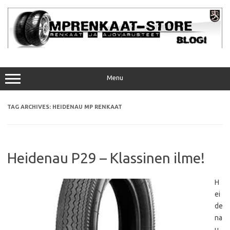
Skip
to
content
Menu
TAG ARCHIVES:
HEIDENAU MP RENKAAT
Heidenau P29 – Klassinen ilme!
H
ei
de
na
u