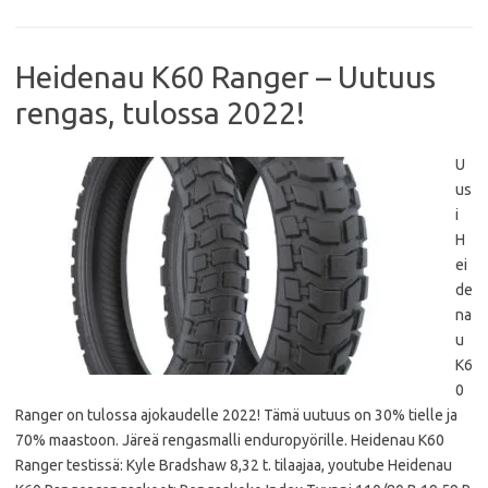
o
r
p
k
p
Heidenau K60 Ranger – Uutuus
rengas, tulossa 2022!
U
us
i
H
ei
de
na
u
K6
0
Ranger on tulossa ajokaudelle 2022! Tämä uutuus on 30% tielle ja
70% maastoon. Järeä rengasmalli enduropyörille. Heidenau K60
Ranger testissä: Kyle Bradshaw 8,32 t. tilaajaa, youtube Heidenau