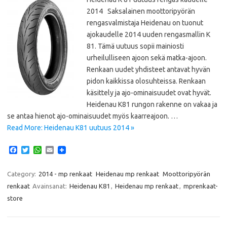
2014 Saksalainen moottoripyörän
rengasvalmistaja Heidenau on tuonut
ajokaudelle 2014 uuden rengasmallin K
81. Tämä uutuus sopii mainiosti
urheilulliseen ajoon sekä matka-ajoon.
Renkaan uudet yhdisteet antavat hyvän
pidon kaikkissa olosuhteissa. Renkaan
käsittely ja ajo-ominaisuudet ovat hyvät.
Heidenau K81 rungon rakenne on vakaa ja
se antaa hienot ajo-ominaisuudet myös kaarreajoon. …
Read More: Heidenau K81 uutuus 2014 »
F
T
W
E
a
w
h
m
c
i
a
a
e
t
t
i
Category:
2014 - mp renkaat
Heidenau mp renkaat
Moottoripyörän
b
t
s
l
renkaat
Avainsanat:
Heidenau K81
,
Heidenau mp renkaat
,
mprenkaat-
o
e
A
o
r
p
store
k
p