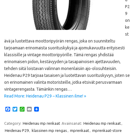
P2
9
on
ke
st
ävä ja luotettava moottoripyörän rengas, joka on suunniteltu
tarjoamaan erinomaista suorituskykyä ja ajomukavuutta erityisesti
klassisille ja vintage moottoripyörille. Tämä rengas yhdistää
erinomaisen pidon, kestävyyden ja tasapainoisen ajettavuuden,
tehden siitä loistavan valinnan monenlaisiin ajo-olosuhteisiin.
Heidenau P29 tarjoaa tasaisen ja luotettavan suorituskyvyn, joten se
on erinomainen valinta motoristeille, jotka etsivät perusvarmaan
vintagerengasta. Tämänkin rengas…
Read More: Heidenau P29 – Klassinen ilme! »
F
T
W
E
a
w
h
m
c
i
a
a
e
t
t
i
Category:
Heidenau mp renkaat
Avainsanat:
Heidenau mp renkaat
,
b
t
s
l
Heidenau P29
,
klassinen mp rengas
,
mprenkaat
,
mprenkaat-store
o
e
A