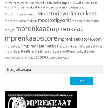
Michelin mp renkaat
Michelin
Metzeler sportec M7 RR
Michelin Pilot
Michelin renkaat
moottoripyörä
Mitas mp renkaat
Road 4
Moottoripyörän renkaat
Moottoripyörä messut
moottoripyörät
moottoripyörä renkaat
mopon renkaat
mp
mprenkaat
mp renkaat
rengas
mprenkaat-store
mprenkaat-store.com
mp renkaat netistä
mprenkaat.fi
nettirenkaat
nastarenkaat
Pirelli
Pirelli renkaat
skootterin renkaat
mp renkaat
ratarenkaat
Sport-
store
sport renkaat
touring renkaat
touring
Etsi julkaisuja
Haku: