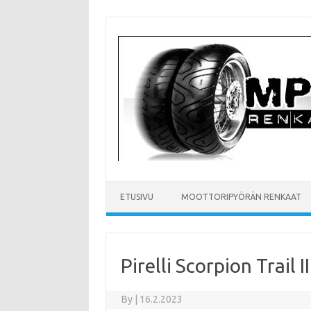
Skip
to
content
ETUSIVU
MOOTTORIPYÖRÄN RENKAAT
Pirelli Scorpion Trail 
By
|
16.2.2023