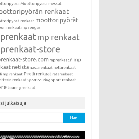
ttoripyörä
Moottoripyörä messut
ottoripyörän renkaat
moottoripyörät
ttoripyörä renkaat
on renkaat
mp rengas
prenkaat
mp renkaat
prenkaat-store
renkaat-store.com
mp
mprenkaat.fi
kaat netistä
nettirenkaat
nastarenkaat
Pirelli renkaat
lli mp renkaat
ratarenkaat
otterin renkaat
sport renkaat
Sport-touring
ore
touring renkaat
si julkaisuja
u: