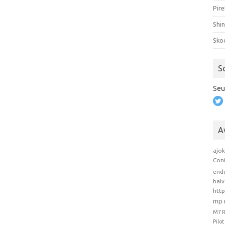
Pire
Shi
Sko
S
Seu
A
ajo
Con
end
hal
htt
mp 
M7 
Pilo