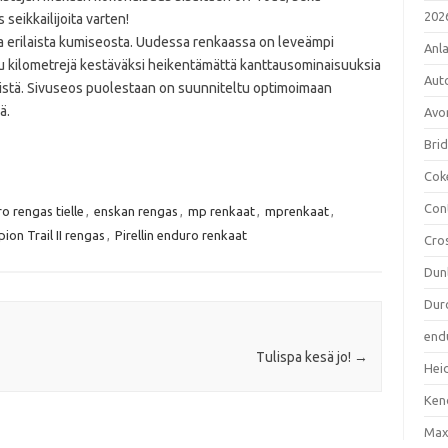
202
seikkailijoita varten!
ta erilaista kumiseosta. Uudessa renkaassa on leveämpi
Anl
tu kilometrejä kestäväksi heikentämättä kanttausominaisuuksia
Aut
illistä. Sivuseos puolestaan on suunniteltu optimoimaan
ä.
Avo
Bri
Cok
Con
o rengas tielle
,
enskan rengas
,
mp renkaat
,
mprenkaat
,
pion Trail II rengas
,
Pirellin enduro renkaat
Cro
Dun
Dur
end
Tulispa kesä jo!
→
Hei
Ken
Max