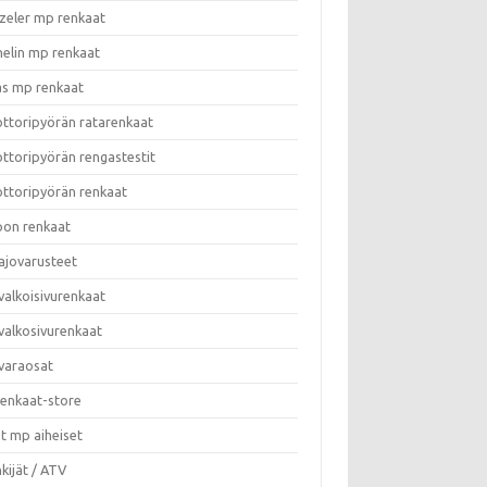
zeler mp renkaat
helin mp renkaat
as mp renkaat
ttoripyörän ratarenkaat
ttoripyörän rengastestit
ttoripyörän renkaat
on renkaat
ajovarusteet
valkoisivurenkaat
valkosivurenkaat
varaosat
enkaat-store
t mp aiheiset
kijät / ATV