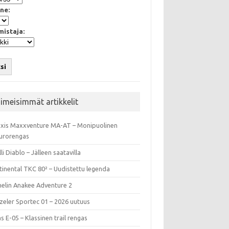
ne:
mistaja:
si
iimeisimmät artikkelit
xis Maxxventure MA-AT – Monipuolinen
urorengas
lli Diablo – Jälleen saatavilla
tinental TKC 80² – Uudistettu legenda
helin Anakee Adventure 2
zeler Sportec 01 – 2026 uutuus
s E-05 – Klassinen trail rengas