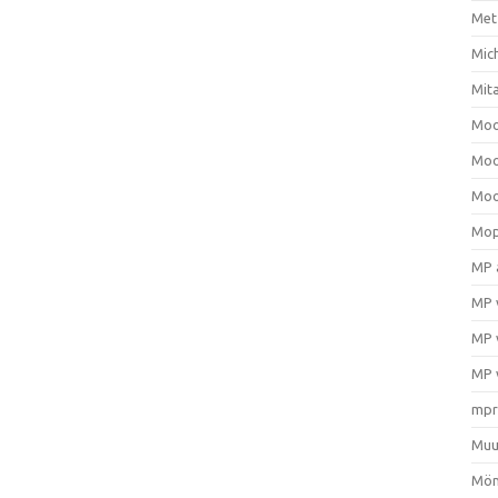
Met
Mic
Mit
Moo
Moo
Moo
Mop
MP 
MP 
MP 
MP 
mpr
Muu
Mön