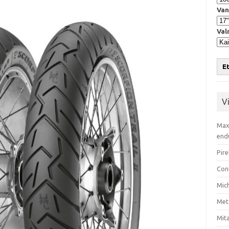
Van
Val
Et
V
Max
end
Pire
Con
Mic
Met
Mita