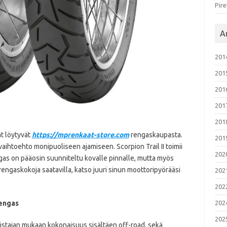
Pire
Ar
201
201
201
201
201
at löytyvät
https://mprenkaat-store.com
rengaskaupasta.
201
vaihtoehto monipuoliseen ajamiseen. Scorpion Trail II toimii
202
gas on pääosin suunniteltu kovalle pinnalle, mutta myös
rengaskokoja saatavilla, katso juuri sinun moottoripyörääsi
202
202
202
rengas
202
almistajan mukaan kokonaisuus sisältäen off-road, sekä