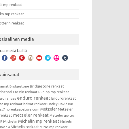
lli mp renkaat
nko mp renkaat
otterin renkaat
osiaalinen media
raa meitä täällä:
vainsanat
Bridgestone renkaat
kamat
Bridgestone
tinental
Crossin renkaat
Dunlop mp renkaat
enduro renkaat
Endurorenkaat
uro rengas
vat mp renkaat
halvat renkaat
Harley Davidson
Metzeler
Metzeler
ps://mprenkaat-store.com
metzeler renkaat
renkaat
Metzeler sportec
Michelin mp renkaat
Michelin
RR
Michelin
Michelin renkaat
Mitas mp renkaat
t Road 4