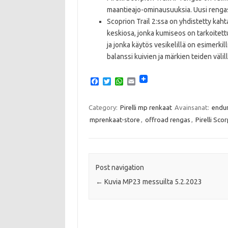
maantieajo-ominausuuksia. Uusi rengas 
Scoprion Trail 2:ssa on yhdistetty kah
keskiosa, jonka kumiseos on tarkoitet
ja jonka käytös vesikelillä on esimerk
balanssi kuivien ja märkien teiden välill
F
T
W
E
a
w
h
m
c
i
a
a
e
t
t
i
Category:
Pirelli mp renkaat
Avainsanat:
endur
b
t
s
l
mprenkaat-store
,
offroad rengas
,
Pirelli Scor
o
e
A
o
r
p
k
p
Post navigation
←
Kuvia MP23 messuilta 5.2.2023