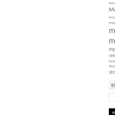
moo
Mo
moo
mop
m
m
mp
ren
Pire
sko
st
Et
Hak