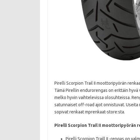
Pirelli Scorpion Trail II moottoripyörän renka
Tämä Pirellin endurorengas on erittäin hyvä 
melko hyvin vaihtelevissa olosuhteissa. Ren
satunnaiset off-road ajot onnistuvat. Useita 
sopivat renkaat mprenkaat-store:sta.
Pirelli Scorpion Trail II moottoripyörän 
Pirelli Scorpion Traill II -rengas on v