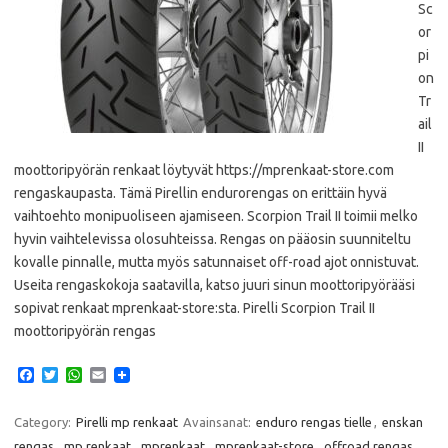
Sc
or
pi
on
Tr
ail
II
moottoripyörän renkaat löytyvät https://mprenkaat-store.com
rengaskaupasta. Tämä Pirellin endurorengas on erittäin hyvä
vaihtoehto monipuoliseen ajamiseen. Scorpion Trail II toimii melko
hyvin vaihtelevissa olosuhteissa. Rengas on pääosin suunniteltu
kovalle pinnalle, mutta myös satunnaiset off-road ajot onnistuvat.
Useita rengaskokoja saatavilla, katso juuri sinun moottoripyörääsi
sopivat renkaat mprenkaat-store:sta. Pirelli Scorpion Trail II
moottoripyörän rengas
F
T
W
E
a
w
h
m
c
i
a
a
e
t
t
i
Category:
Pirelli mp renkaat
Avainsanat:
enduro rengas tielle
,
enskan
b
t
s
l
rengas
,
mp renkaat
,
mprenkaat
,
mprenkaat-store
,
offroad rengas
,