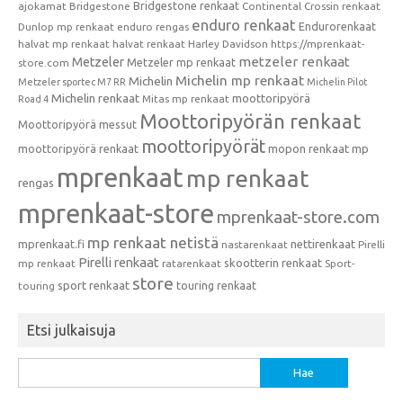
Bridgestone renkaat
ajokamat
Bridgestone
Continental
Crossin renkaat
enduro renkaat
Endurorenkaat
Dunlop mp renkaat
enduro rengas
halvat mp renkaat
halvat renkaat
Harley Davidson
https://mprenkaat-
metzeler renkaat
Metzeler
Metzeler mp renkaat
store.com
Michelin mp renkaat
Michelin
Metzeler sportec M7 RR
Michelin Pilot
Michelin renkaat
moottoripyörä
Mitas mp renkaat
Road 4
Moottoripyörän renkaat
Moottoripyörä messut
moottoripyörät
moottoripyörä renkaat
mopon renkaat
mp
mprenkaat
mp renkaat
rengas
mprenkaat-store
mprenkaat-store.com
mp renkaat netistä
mprenkaat.fi
nettirenkaat
nastarenkaat
Pirelli
Pirelli renkaat
skootterin renkaat
mp renkaat
ratarenkaat
Sport-
store
sport renkaat
touring renkaat
touring
Etsi julkaisuja
Haku: