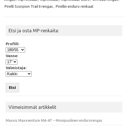
o
e
A
o
r
p
Pirelli Scorpion Trail II rengas
,
Pirellin enduro renkaat
k
p
Etsi ja osta MP-renkaita:
Profiili:
Vanne:
Valmistaja:
Etsi
Viimeisimmät artikkelit
Maxxis Maxxventure MA-AT – Monipuolinen endurorengas